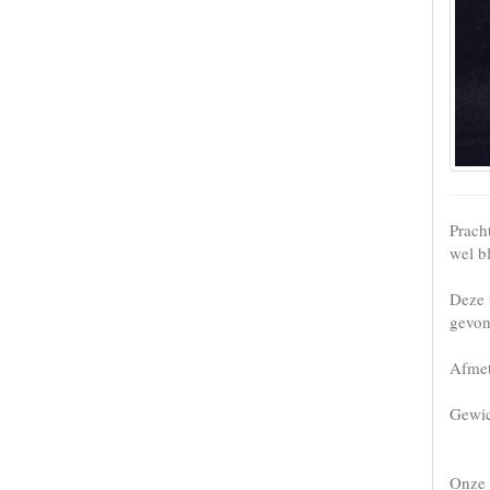
Prach
wel b
Deze 
gevon
Afmet
Gewic
Onze 