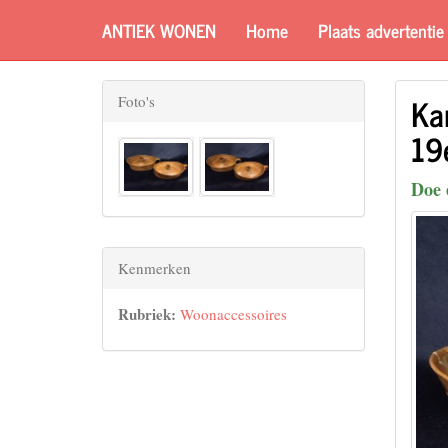
ANTIEK WONEN
Home
Plaats advertentie
Kan
Foto's
19
Doe 
Kenmerken
Rubriek:
Woonaccessoires