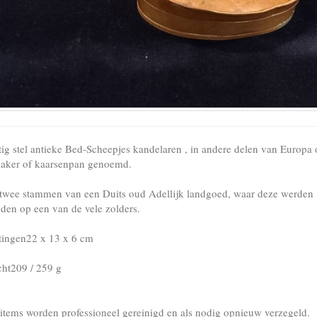
tig stel antieke Bed-Scheepjes kandelaren , in andere delen van Europa
laker of kaarsenpan genoemd.
twee stammen van een Duits oud Adellijk landgoed, waar deze werden
den op een van de vele zolders.
ingen22 x 13 x 6 cm
ht209 / 259 g
items worden professioneel gereinigd en als nodig opnieuw verzegeld.