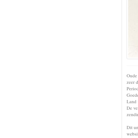
Oude k
zeer 
Perio
Goede
Land 
De ve
zendi
Dit u
websi