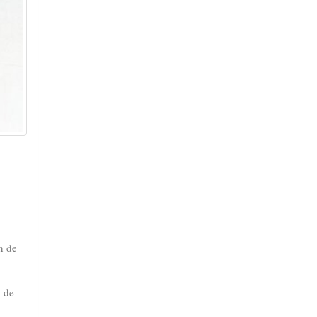
n de
k de