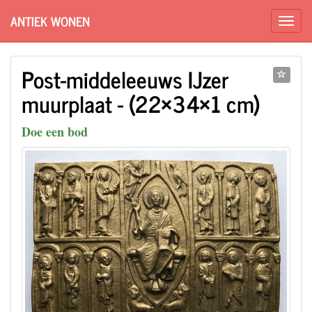
ANTIEK WONEN
Post-middeleeuws IJzer
muurplaat - (22×34×1 cm)
Doe een bod