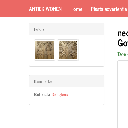
ANTIEK WONEN
Home
Plaats advertentie
ne
Foto's
Go
Doe 
Kenmerken
Rubriek:
Religieus