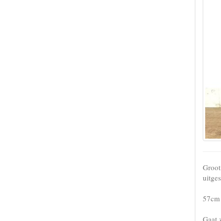
Groot
uitges
57cm 
Gaat 