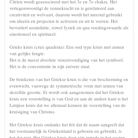
Citrien wordt geassocieerd met het 3e en 7e chakra. Het
vertegenwoordigt de zonnekracht en is gerelateerd aan
creativiteit en welvaart, daarom wordt het meestal gebruikt
om ideeën en projecten te activeren en uit te voeren. Het
bevordert assimilatie, zowel fysiek en qua voedingswaarde als
emotioneel en spiritueel.
Grieks kruis (crux quadrata): Een oud type kruis met armen
van gelijke lengte.
Het is de meest absolute vereenvoudiging van het symbool.
Het is de concentratie in zijn zuivere staat.
De betekenis van het Griekse kruis is die van bescherming en
evenwicht, vanwege de symmetrische vorm met armen van
dezelfde grootte. Er wordt ook aangenomen dat het Griekse
kruis een voorstelling is van God en aan de andere kant is het
Latijnse kruis dat we allemaal kennen de voorstelling van de
kruisiging van Christus.
Het Griekse kruis ondanks het feit dat de naam aangeeft dat
het voornamelijk in Griekenland is geboren en gebruikt, is
het dat niet. Het Griekse kruis doet zijn intrede in het oosten