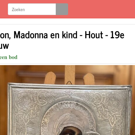
oon, Madonna en kind - Hout - 19e
uw
een bod