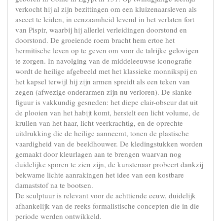
verkocht hij al zijn bezittingen om een kluizenaarsleven als
asceet te leiden, in eenzaamheid levend in het verlaten fort
van Pispir, waarbij hij allerlei verleidingen doorstond en
doorstond. De groeiende roem bracht hem ertoe het
hermitische leven op te geven om voor de talrijke gelovigen
te zorgen. In navolging van de middeleeuwse iconografie
wordt de heilige afgebeeld met het klassieke monnikspij en
het kapsel terwijl hij zijn armen spreidt als een teken van
zegen (afwezige onderarmen zijn nu verloren). De slanke
figuur is vakkundig gesneden: het diepe clair-obscur dat uit
de plooien van het habijt komt, herstelt een licht volume, de
krullen van het haar, licht veerkrachtig, en de oprechte
uitdrukking die de heilige aanneemt, tonen de plastische
vaardigheid van de beeldhouwer. De kledingstukken worden
gemaakt door kleurlagen aan te brengen waarvan nog
duidelijke sporen te zien zijn, de kunstenaar probeert dankzij
bekwame lichte aanrakingen het idee van een kostbare
damaststof na te bootsen.
De sculptuur is relevant voor de achttiende eeuw, duidelijk
afhankelijk van de reeks formalistische concepten die in die
periode werden ontwikkeld.