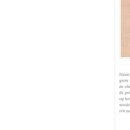
fraai
grote
de ol
de po
op het
wordt
ivb m