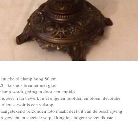
e antieke olielamp hoog 80 cm
 20'' kosmos brenner met glas
ielamp wordt gedragen door een cupido
t is zeer fraai bewerkt met engelen hoofden en bloem decoratie
 oliereservoir is een vulstop
 aangetekend verzonden foto maakt deel uit van de beschrijving
et gewicht en speciale verpakking iets hogere verzendkosten