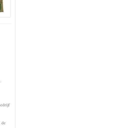
.
edrijf
k de