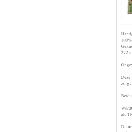
Handg
100% 
Gekno
272 c
Ongev
Deze 
zorgv
Beiden
Wordt
als T
Dit u