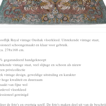
ooflijk Royal vintage Oushak vloerkleed. Uitstekende vintage staat,
ssioneel schoongemaakt en klaar voor gebruik.
ca. 278x168 cm.
% gegarandeerd handgeknoopt
tekende vintage staat, veel slijtage en schoon als nieuw
een privécollectie
ek vintage design, geweldige uitstraling en karakter
r hoge kwaliteit en duurzaam
aakt van fijne wol
rdevol vloerkleed
fessioneel gereinigd
eer de foto's en overtuig uzelf. De foto's maken deel uit van de beschrij