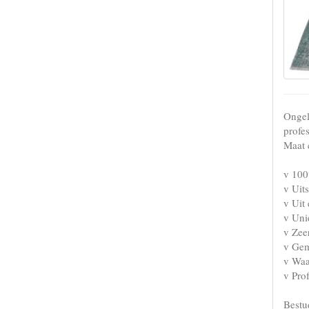
Ongel
profe
Maat 
v 100
v Uits
v Uit 
v Uni
v Zee
v Gem
v Waa
v Pro
Bestud