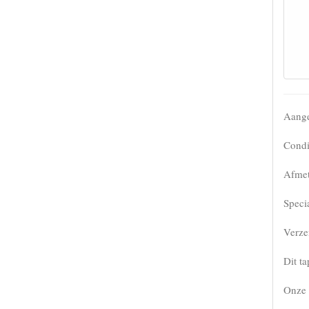
Aange
Condi
Afmet
Speci
Verze
Dit ta
Onze 