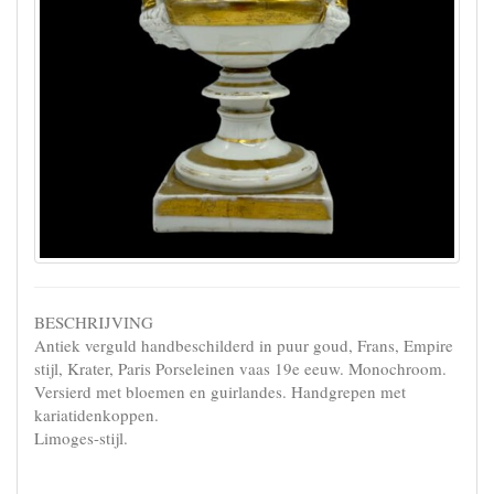
BESCHRIJVING
Antiek verguld handbeschilderd in puur goud, Frans, Empire
stijl, Krater, Paris Porseleinen vaas 19e eeuw. Monochroom.
Versierd met bloemen en guirlandes. Handgrepen met
kariatidenkoppen.
Limoges-stijl.