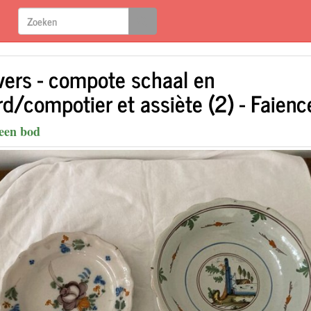
vers - compote schaal en
rd/compotier et assiète (2) - Faienc
een bod