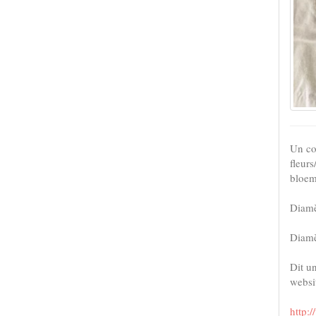
Un co
fleur
bloem
Diamè
Diamè
Dit u
websi
http: