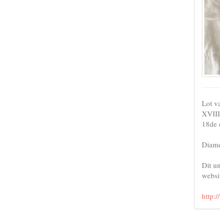
Lot va
XVIII
18de 
Diame
Dit u
websi
http: