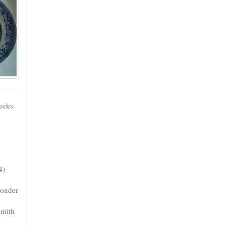
eeks
4)
 onder
Smith