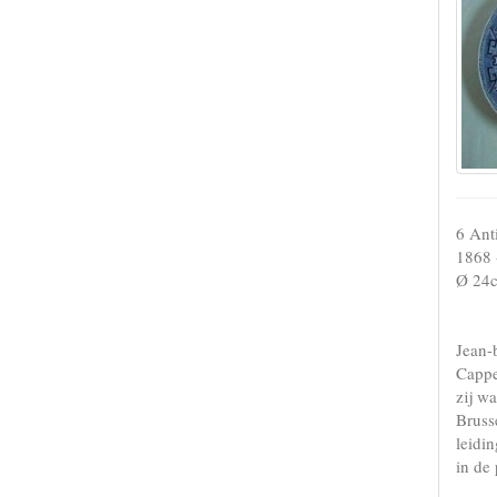
6 Ant
1868 
Ø 24c
Jean-
Cappe
zij wa
Brusse
leidi
in de