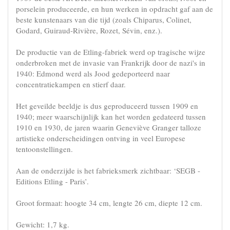
porselein produceerde, en hun werken in opdracht gaf aan de
beste kunstenaars van die tijd (zoals Chiparus, Colinet,
Godard, Guiraud-Rivière, Rozet, Sévin, enz.).
De productie van de Etling-fabriek werd op tragische wijze
onderbroken met de invasie van Frankrijk door de nazi's in
1940: Edmond werd als Jood gedeporteerd naar
concentratiekampen en stierf daar.
Het geveilde beeldje is dus geproduceerd tussen 1909 en
1940; meer waarschijnlijk kan het worden gedateerd tussen
1910 en 1930, de jaren waarin Geneviève Granger talloze
artistieke onderscheidingen ontving in veel Europese
tentoonstellingen.
Aan de onderzijde is het fabrieksmerk zichtbaar: ‘SEGB -
Editions Etling - Paris’.
Groot formaat: hoogte 34 cm, lengte 26 cm, diepte 12 cm.
Gewicht: 1,7 kg.