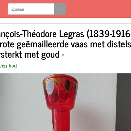
ançois-Théodore Legras (1839-1916
Grote geëmailleerde vaas met distel
rsterkt met goud -
een bod