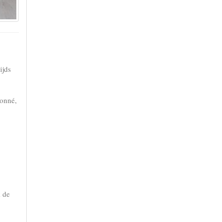
ijds
onné,
k de