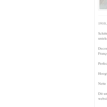
1910,
Schit
uniek
Decor
Franç
Perfe
Hoogt
Nette
Dit u
websi