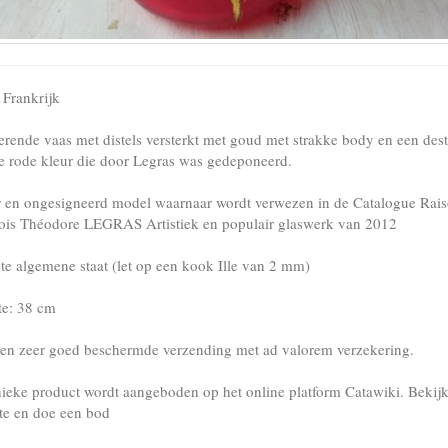
 Frankrijk
terende vaas met distels versterkt met goud met strakke body en een dest
e rode kleur die door Legras was gedeponeerd.
 en ongesigneerd model waarnaar wordt verwezen in de Catalogue Rais
ois Théodore LEGRAS Artistiek en populair glaswerk van 2012
cte algemene staat (let op een kook Ille van 2 mm)
e: 38 cm
 en zeer goed beschermde verzending met ad valorem verzekering.
nieke product wordt aangeboden op het online platform Catawiki. Bekij
te en doe een bod