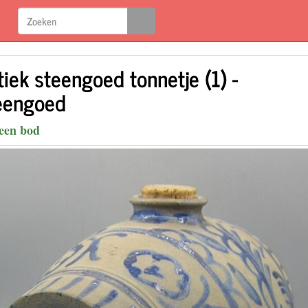
iek steengoed tonnetje (1) -
eengoed
een bod