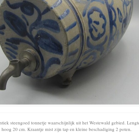
ntiek steengoed tonnetje waarschijnlijk uit het Westewald gebied. Lengt
 hoog 20 cm. Kraantje mist zijn tap en kleine beschadiging 2 poten.