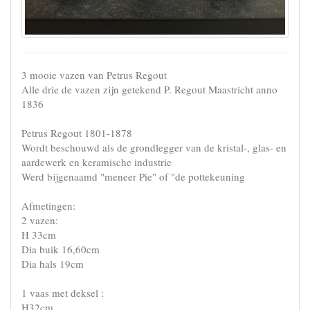
3 mooie vazen van Petrus Regout
Alle drie de vazen zijn getekend P. Regout Maastricht anno
1836
Petrus Regout 1801-1878
Wordt beschouwd als de grondlegger van de kristal-, glas- en
aardewerk en keramische industrie
Werd bijgenaamd "meneer Pie" of "de pottekeuning
Afmetingen:
2 vazen:
H 33cm
Dia buik 16,60cm
Dia hals 19cm
1 vaas met deksel :
H32cm