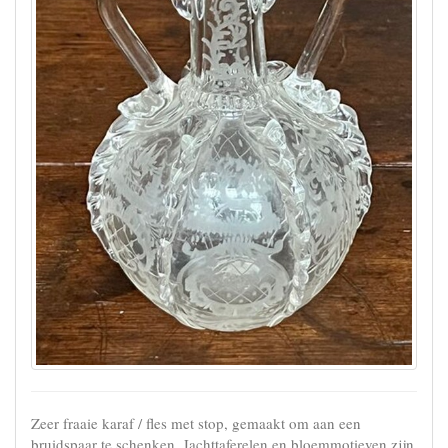
Zeer fraaie karaf / fles met stop, gemaakt om aan een
bruidspaar te schenken. Jachttaferelen en bloemmotieven zijn