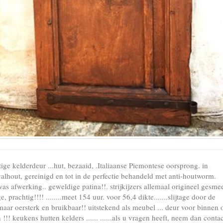
ige kelderdeur ...hut, bezaaid, .Italiaanse Piemontese oorsprong. in
alhout, gereinigd en tot in de perfectie behandeld met anti-houtworm.
as afwerking.. geweldige patina!!. strijkijzers allemaal origineel gesme
e, prachtig!!!! ........meet 154 uur. voor 56,4 dikte.......slijtage door de
.maar oersterk en bruikbaar!! uitstekend als meubel ... deur voor binnen 
 !!! keukens hutten kelders ...... ......als u vragen heeft, neem dan conta