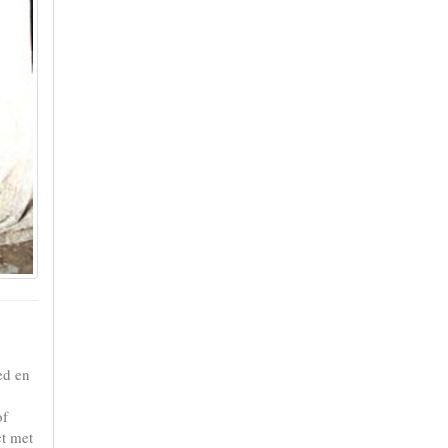
ed en
of
ct met