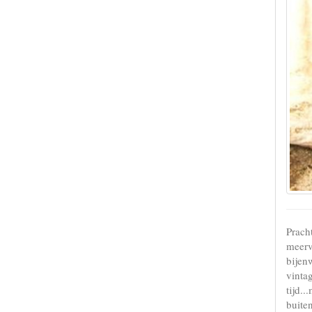
Pracht
meerv
bijenw
vintag
tijd..
buiten